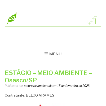
Pular
para
o
conteúdo
EMPREGOS
Vagas em todo o Brasil
AMBIENTAIS
MENU
ESTÁGIO – MEIO AMBIENTE –
Osasco/SP
Publicado por
empregosambientais
em
15 de fevereiro de 2023
Contratante: BELGO ARAMES