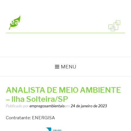
Pular
para
o
conteúdo
EMPREGOS
Vagas em todo o Brasil
AMBIENTAIS
MENU
ANALISTA DE MEIO AMBIENTE
– Ilha Solteira/SP
Publicado por
empregosambientais
em
24 de janeiro de 2023
Contratante: ENERGISA