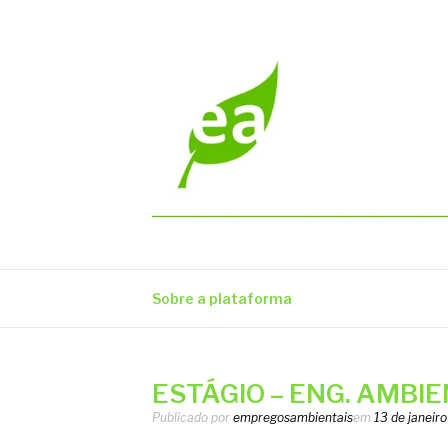
Pular
para
o
conteúdo
EMPREGOS AM
Vagas em todo o Brasil
Sobre a plataforma
ESTÁGIO – ENG. AMBIE
Publicado por
empregosambientais
em
13 de janeir