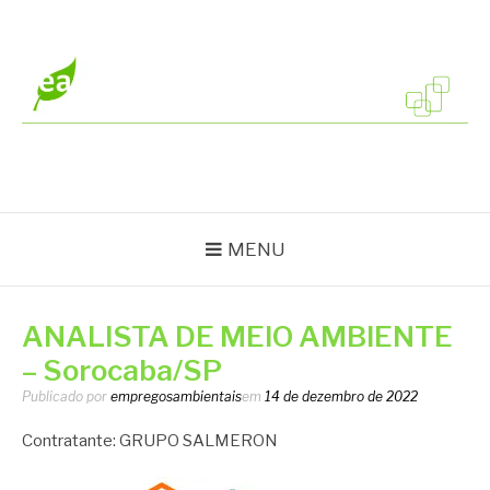
Pular
para
o
conteúdo
EMPREGOS
Vagas em todo o Brasil
AMBIENTAIS
MENU
ANALISTA DE MEIO AMBIENTE
– Sorocaba/SP
Publicado por
empregosambientais
em
14 de dezembro de 2022
Contratante: GRUPO SALMERON