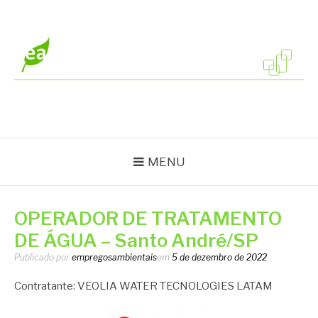
Pular
para
o
conteúdo
EMPREGOS
Vagas em todo o Brasil
AMBIENTAIS
MENU
OPERADOR DE TRATAMENTO
DE ÁGUA – Santo André/SP
Publicado por
empregosambientais
em
5 de dezembro de 2022
Contratante: VEOLIA WATER TECNOLOGIES LATAM