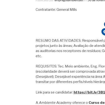
Publicado por
empregosambientais
em
30 de novem
Contratante: General Mills
RESUMO DAS ATIVIDADES: Responsável pelo 
projetos junto às áreas; Avaliação de atend
as auditorias nos receptores de resíduos; Ge
etc.
REQUISITOS: Tec. Meio ambiente, Eng. Flor
(escolaridade deverá ser comprovada atrav
(Desejável); Desejável experiência na área 
transitar por diferentes perfis/níveis hierár
Link para se candidatar:
https://bit.ly/3
A
Ambiente Academy
oferece o
Curso de