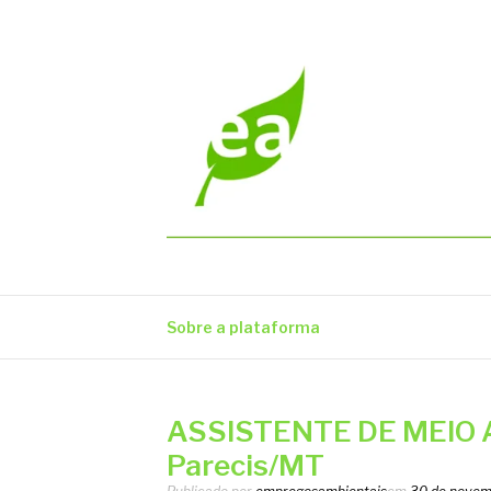
Pular
para
o
conteúdo
EMPREGOS AM
Vagas em todo o Brasil
Sobre a plataforma
ASSISTENTE DE MEIO 
Parecis/MT