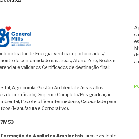
bro de 2022
A 
cr
es
Ma
indicador de Energia; Verificar oportunidades/
de
imento de conformidade nas áreas; Aterro Zero; Realizar
am
renciar e validar os Certificados de destinação final;
P
estal, Agronomia, Gestão Ambiental e áreas afins
és de certificado); Superior Completo/Pós graduação
Ambiental; Pacote office intermediário; Capacidade para
quicos (Manufatura e Corporativo).
B17M53
 Formação de Analistas Ambientais
, uma excelente