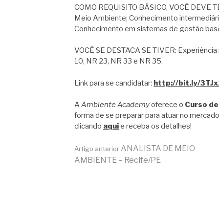
COMO REQUISITO BÁSICO, VOCÊ DEVE TER:
Meio Ambiente; Conhecimento intermediário
Conhecimento em sistemas de gestão ba
VOCÊ SE DESTACA SE TIVER: Experiência no
10, NR 23, NR 33 e NR 35.
Link para se candidatar:
http://bit.ly/3TJ
A
Ambiente Academy
oferece o
Curso de
forma de se preparar para atuar no mercado
clicando
aqui
e receba os detalhes!
Continue
ANALISTA DE MEIO
Artigo anterior
AMBIENTE – Recife/PE
lendo