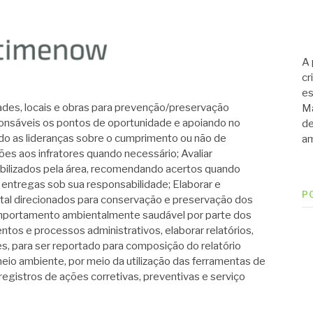
A 
cr
es
es, locais e obras para prevenção/preservação
Ma
onsáveis os pontos de oportunidade e apoiando no
de
o as lideranças sobre o cumprimento ou não de
am
ões aos infratores quando necessário; Avaliar
bilizados pela área, recomendando acertos quando
 entregas sob sua responsabilidade; Elaborar e
P
al direcionados para conservação e preservação dos
comportamento ambientalmente saudável por parte dos
tos e processos administrativos, elaborar relatórios,
es, para ser reportado para composição do relatório
 meio ambiente, por meio da utilização das ferramentas de
egistros de ações corretivas, preventivas e serviço