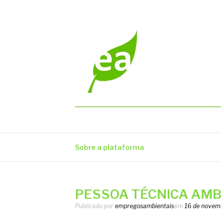
Pular
para
o
conteúdo
EMPREGOS AM
Vagas em todo o Brasil
Sobre a plataforma
PESSOA TÉCNICA AMBI
Publicado por
empregosambientais
em
16 de novem