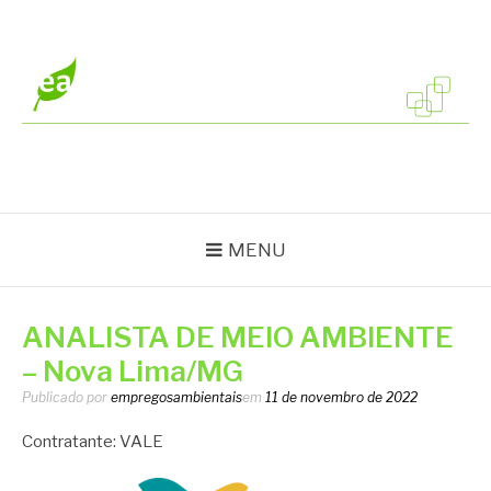
Pular
para
o
conteúdo
EMPREGOS
Vagas em todo o Brasil
AMBIENTAIS
MENU
ANALISTA DE MEIO AMBIENTE
– Nova Lima/MG
Publicado por
empregosambientais
em
11 de novembro de 2022
Contratante: VALE