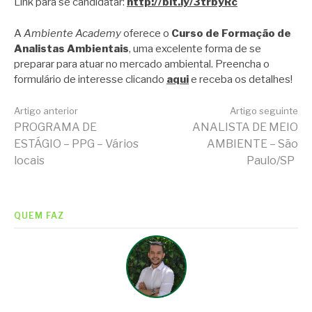
Link para se candidatar:
http://bit.ly/3trbyRc
A
Ambiente Academy
oferece o
Curso de Formação de
Analistas Ambientais
, uma excelente forma de se
preparar para atuar no mercado ambiental. Preencha o
formulário de interesse clicando
aqui
e receba os detalhes!
Continue
Artigo anterior
Artigo seguinte
PROGRAMA DE
ANALISTA DE MEIO
ESTÁGIO – PPG – Vários
AMBIENTE – São
lendo
locais
Paulo/SP
QUEM FAZ