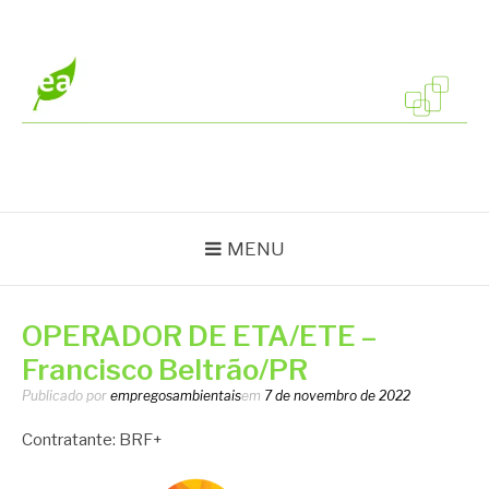
Pular
para
o
conteúdo
EMPREGOS
Vagas em todo o Brasil
AMBIENTAIS
MENU
OPERADOR DE ETA/ETE –
Francisco Beltrão/PR
Publicado por
empregosambientais
em
7 de novembro de 2022
Contratante: BRF+