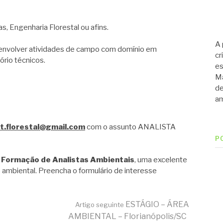
 Engenharia Florestal ou afins.
A 
envolver atividades de campo com domínio em
cr
ório técnicos.
es
Ma
de
am
it.florestal@gmail.com
com o assunto ANALISTA
P
 Formação de Analistas Ambientais
, uma excelente
 ambiental. Preencha o formulário de interesse
ESTÁGIO – ÁREA
Artigo seguinte
AMBIENTAL – Florianópolis/SC