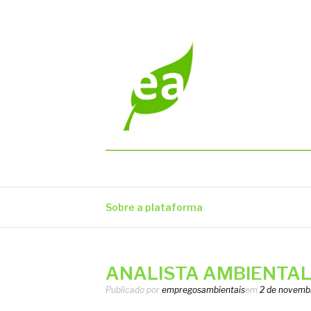
Pular
para
o
conteúdo
EMPREGOS AM
Vagas em todo o Brasil
Sobre a plataforma
ANALISTA AMBIENTAL –
Publicado por
empregosambientais
em
2 de novemb