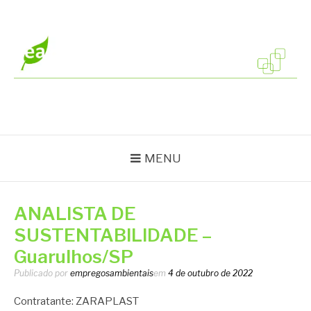
Pular
para
o
conteúdo
EMPREGOS
Vagas em todo o Brasil
AMBIENTAIS
MENU
ANALISTA DE
SUSTENTABILIDADE –
Guarulhos/SP
Publicado por
empregosambientais
em
4 de outubro de 2022
Contratante: ZARAPLAST