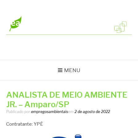
Pular
para
o
conteúdo
EMPREGOS
Vagas em todo o Brasil
AMBIENTAIS
MENU
ANALISTA DE MEIO AMBIENTE
JR. – Amparo/SP
Publicado por
empregosambientais
em
2 de agosto de 2022
Contratante: YPÊ