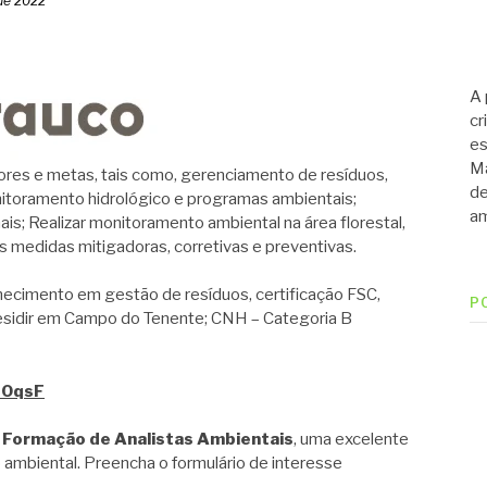
de 2022
A 
cr
es
Ma
res e metas, tais como, gerenciamento de resíduos,
de
nitoramento hidrológico e programas ambientais;
am
is; Realizar monitoramento ambiental na área florestal,
s medidas mitigadoras, corretivas e preventivas.
cimento em gestão de resíduos, certificação FSC,
P
Residir em Campo do Tenente; CNH – Categoria B
OzOqsF
 Formação de Analistas Ambientais
, uma excelente
 ambiental. Preencha o formulário de interesse