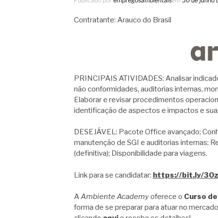
Publicado por
empregosambientais
em
30 de junho 
Contratante: Arauco do Brasil
PRINCIPAIS ATIVIDADES: Analisar indicado
não conformidades, auditorias internas, mo
Elaborar e revisar procedimentos operaciona
identificação de aspectos e impactos e sua
DESEJÁVEL: Pacote Office avançado; Conhe
manutenção de SGI e auditorias internas; 
(definitiva); Disponibilidade para viagens.
Link para se candidatar:
https://bit.ly/3
A
Ambiente Academy
oferece o
Curso de
forma de se preparar para atuar no mercado