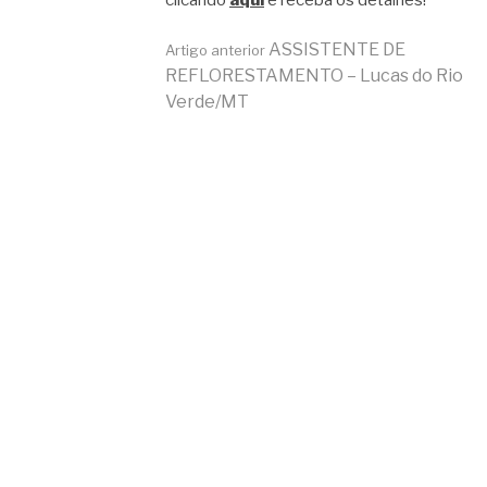
clicando
aqui
e receba os detalhes!
Continue
ASSISTENTE DE
Artigo anterior
REFLORESTAMENTO – Lucas do Rio
Verde/MT
lendo