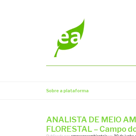
Pular
para
o
conteúdo
EMPREGOS AM
Vagas em todo o Brasil
Sobre a plataforma
ANALISTA DE MEIO AM
FLORESTAL – Campo do