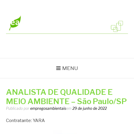
Pular
para
o
conteúdo
EMPREGOS
Vagas em todo o Brasil
AMBIENTAIS
MENU
ANALISTA DE QUALIDADE E
MEIO AMBIENTE – São Paulo/SP
Publicado por
empregosambientais
em
29 de junho de 2022
Contratante: YARA