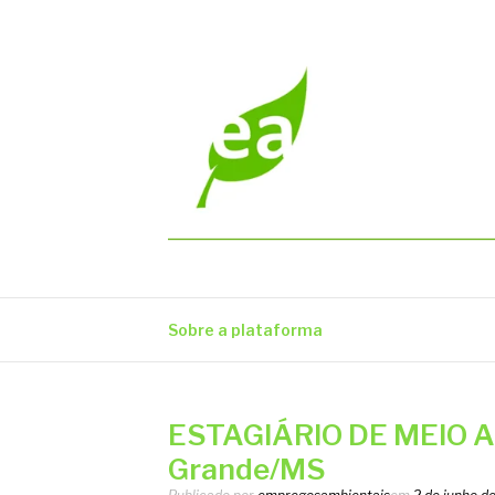
Pular
para
o
conteúdo
EMPREGOS AM
Vagas em todo o Brasil
Sobre a plataforma
ESTAGIÁRIO DE MEIO 
Grande/MS