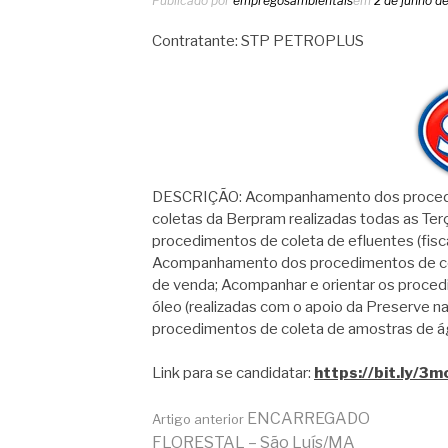
Publicado por
empregosambientais
em
2 de junho d
Contratante: STP PETROPLUS
DESCRIÇÃO: Acompanhamento dos procedimen
coletas da Berpram realizadas todas as Te
procedimentos de coleta de efluentes (fisca
Acompanhamento dos procedimentos de cole
de venda; Acompanhar e orientar os proced
óleo (realizadas com o apoio da Preserve 
procedimentos de coleta de amostras de água
Link para se candidatar:
https://bit.ly/3
Continue
ENCARREGADO
Artigo anterior
FLORESTAL – São Luís/MA