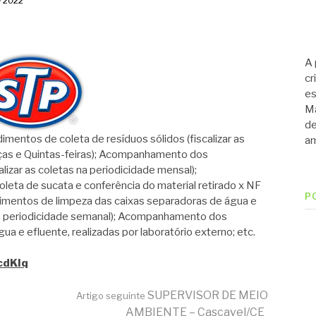
e 2022
A 
cr
es
Ma
de
tos de coleta de resíduos sólidos (fiscalizar as
am
rças e Quintas-feiras); Acompanhamento dos
lizar as coletas na periodicidade mensal);
ta de sucata e conferência do material retirado x NF
P
imentos de limpeza das caixas separadoras de água e
na periodicidade semanal); Acompanhamento dos
 e efluente, realizadas por laboratório externo; etc.
mcdKIq
SUPERVISOR DE MEIO
Artigo seguinte
AMBIENTE – Cascavel/CE