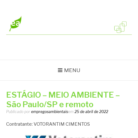
Pular
para
o
conteúdo
EMPREGOS
Vagas em todo o Brasil
AMBIENTAIS
MENU
ESTÁGIO – MEIO AMBIENTE –
São Paulo/SP e remoto
Publicado por
empregosambientais
em
25 de abril de 2022
Contratante: VOTORANTIM CIMENTOS