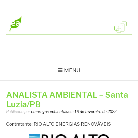
Pular
para
o
conteúdo
EMPREGOS
Vagas em todo o Brasil
AMBIENTAIS
MENU
ANALISTA AMBIENTAL – Santa
Luzia/PB
Publicado por
empregosambientais
em
16 de fevereiro de 2022
Contratante: RIO ALTO ENERGIAS RENOVÁVEIS