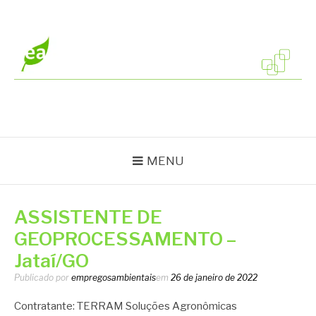
Pular
para
o
conteúdo
EMPREGOS
Vagas em todo o Brasil
AMBIENTAIS
MENU
ASSISTENTE DE
GEOPROCESSAMENTO –
Jataí/GO
Publicado por
empregosambientais
em
26 de janeiro de 2022
Contratante: TERRAM Soluções Agronômicas