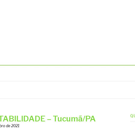
BIENTAIS
Q
ABILIDADE – Tucumã/PA
bro de 2021