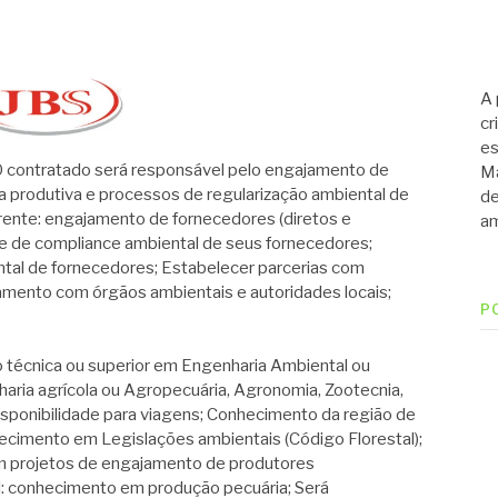
A 
cr
es
ntratado será responsável pelo engajamento de
Ma
a produtiva e processos de regularização ambiental de
de
rente: engajamento de fornecedores (diretos e
am
se de compliance ambiental de seus fornecedores;
ntal de fornecedores; Estabelecer parcerias com
namento com órgãos ambientais e autoridades locais;
P
cnica ou superior em Engenharia Ambiental ou
haria agrícola ou Agropecuária, Agronomia, Zootecnia,
 Disponibilidade para viagens; Conhecimento da região de
hecimento em Legislações ambientais (Código Florestal);
 em projetos de engajamento de produtores
l: conhecimento em produção pecuária; Será