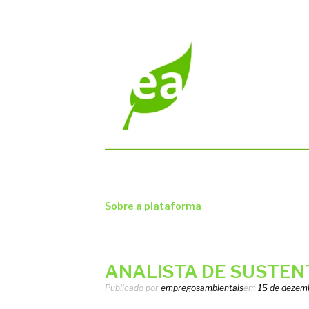
Pular
para
o
conteúdo
EMPREGOS AM
Vagas em todo o Brasil
Sobre a plataforma
ANALISTA DE SUSTENT
Publicado por
empregosambientais
em
15 de dezem