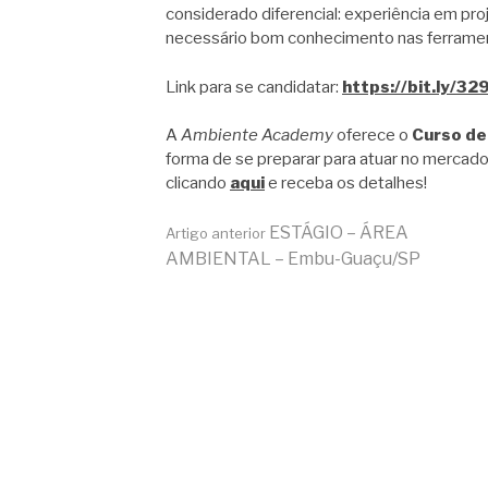
considerado diferencial: experiência em pro
necessário bom conhecimento nas ferrament
Link para se candidatar:
https://bit.ly/32
A
Ambiente Academy
oferece o
Curso de
forma de se preparar para atuar no mercado
clicando
aqui
e receba os detalhes!
Continue
ESTÁGIO – ÁREA
Artigo anterior
AMBIENTAL – Embu-Guaçu/SP
lendo