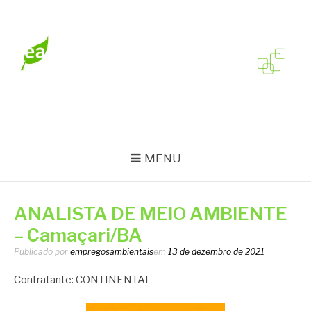
Pular
para
o
conteúdo
EMPREGOS
Vagas em todo o Brasil
AMBIENTAIS
MENU
ANALISTA DE MEIO AMBIENTE
– Camaçari/BA
Publicado por
empregosambientais
em
13 de dezembro de 2021
Contratante: CONTINENTAL