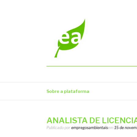
Pular
para
o
conteúdo
EMPREGOS AM
Vagas em todo o Brasil
Sobre a plataforma
ANALISTA DE LICENCIA
Publicado por
empregosambientais
em
15 de novem