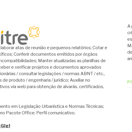
A 
cr
es
Ma
ar atas de reunião e pequenos relatórios; Cotar e
de
íficos; Conferir documentos emitidos por órgãos
am
incompatibilidades; Manter atualizadas as planilhas de
 receber e verificar projetos e documentos aprovados
sionárias / consultar legislações / normas ABNT / etc.,
e produto / engenharia / jurídico; Auxiliar no
P
os via web para obtenção de alvarás, certificados,
to em Legislação Urbanística e Normas Técnicas;
 Pacote Office; Perfil comunicativo.
eGIgl