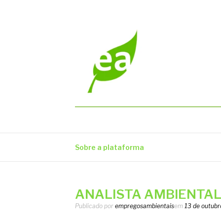
Pular
para
o
conteúdo
EMPREGOS AM
Vagas em todo o Brasil
Sobre a plataforma
ANALISTA AMBIENTAL 
Publicado por
empregosambientais
em
13 de outubr