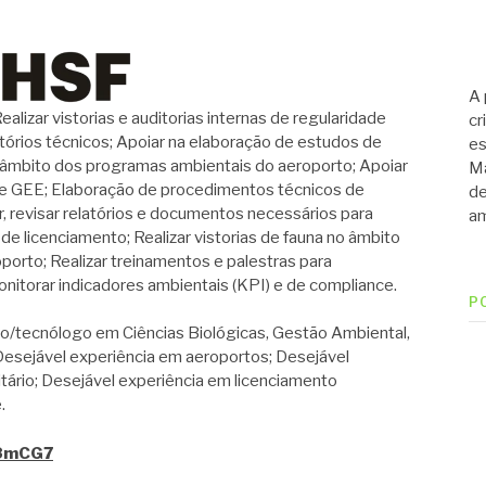
A 
r vistorias e auditorias internas de regularidade
cr
latórios técnicos; Apoiar na elaboração de estudos de
es
o âmbito dos programas ambientais do aeroporto; Apoiar
Ma
s e GEE; Elaboração de procedimentos técnicos de
de
, revisar relatórios e documentos necessários para
am
 licenciamento; Realizar vistorias de fauna no âmbito
porto; Realizar treinamentos e palestras para
onitorar indicadores ambientais (KPI) e de compliance.
P
ecnólogo em Ciências Biológicas, Gestão Ambiental,
Desejável experiência em aeroportos; Desejável
tário; Desejável experiência em licenciamento
.
X8mCG7