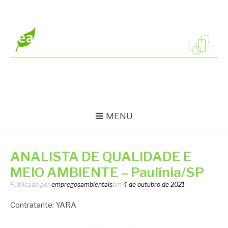
Pular
para
o
conteúdo
EMPREGOS
Vagas em todo o Brasil
AMBIENTAIS
MENU
ANALISTA DE QUALIDADE E
MEIO AMBIENTE – Paulínia/SP
Publicado por
empregosambientais
em
4 de outubro de 2021
Contratante: YARA