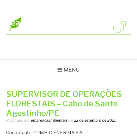
Pular
para
o
conteúdo
EMPREGOS
Vagas em todo o Brasil
AMBIENTAIS
MENU
SUPERVISOR DE OPERAÇÕES
FLORESTAIS – Cabo de Santo
Agostinho/PE
Publicado por
empregosambientais
em
22 de setembro de 2021
Contratante: COMBIO ENERGIA S.A.