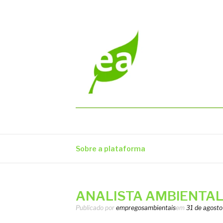
Pular
para
o
conteúdo
EMPREGOS AM
Vagas em todo o Brasil
Sobre a plataforma
ANALISTA AMBIENTAL 
Publicado por
empregosambientais
em
31 de agosto