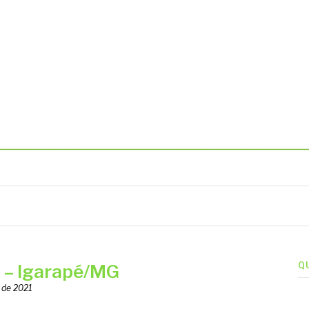
BIENTAIS
Q
– Igarapé/MG
 de 2021