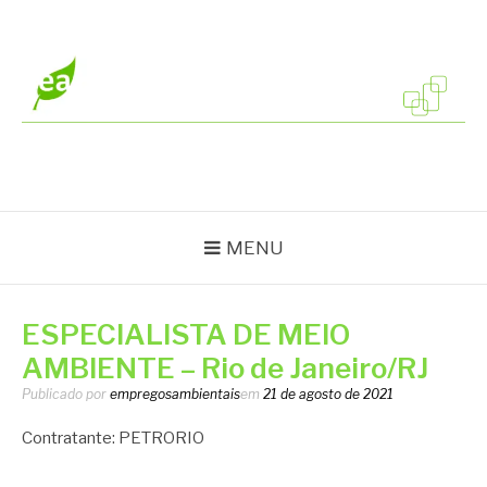
Pular
para
o
conteúdo
EMPREGOS
Vagas em todo o Brasil
AMBIENTAIS
MENU
ESPECIALISTA DE MEIO
AMBIENTE – Rio de Janeiro/RJ
Publicado por
empregosambientais
em
21 de agosto de 2021
Contratante: PETRORIO