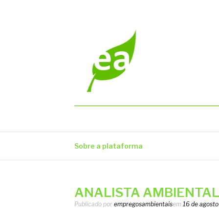
Pular
para
o
conteúdo
EMPREGOS AM
Vagas em todo o Brasil
Sobre a plataforma
ANALISTA AMBIENTAL –
Publicado por
empregosambientais
em
16 de agosto