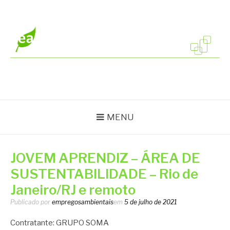
Pular
para
o
conteúdo
EMPREGOS
Vagas em todo o Brasil
AMBIENTAIS
MENU
JOVEM APRENDIZ – ÁREA DE
SUSTENTABILIDADE – Rio de
Janeiro/RJ e remoto
Publicado por
empregosambientais
em
5 de julho de 2021
Contratante: GRUPO SOMA