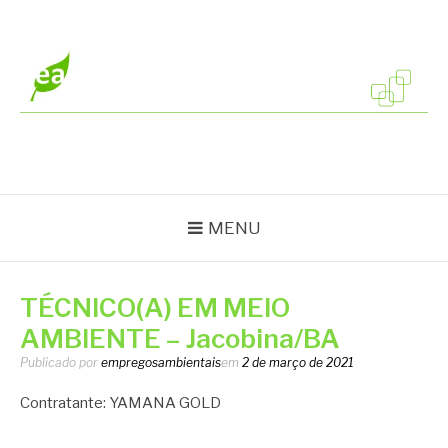
Pular
para
o
conteúdo
EMPREGOS
Vagas em todo o Brasil
AMBIENTAIS
MENU
TÉCNICO(A) EM MEIO
AMBIENTE – Jacobina/BA
Publicado por
empregosambientais
em
2 de março de 2021
Contratante: YAMANA GOLD