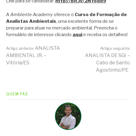
Link para se candidatar:
http://bit.ly/2NYodd9
A
Ambiente Academy
oferece o
Curso de Formação de
Analistas Ambientais
, uma excelente forma de se
preparar para atuar no mercado ambiental. Preencha o
formulário de interesse clicando
aqui
e receba os detalhes!
Continue
ANALISTA
Artigo anterior
Artigo seguinte
AMBIENTAL JR. –
ANALISTA DE SGI –
Vitória/ES
Cabo de Santo
lendo
Agostinho/PE
QUEM FAZ