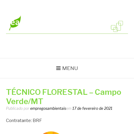
Pular
para
o
conteúdo
EMPREGOS
Vagas em todo o Brasil
AMBIENTAIS
MENU
TÉCNICO FLORESTAL – Campo
Verde/MT
Publicado por
empregosambientais
em
17 de fevereiro de 2021
Contratante: BRF