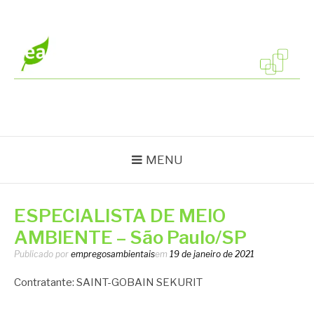
Pular
para
o
conteúdo
EMPREGOS
Vagas em todo o Brasil
AMBIENTAIS
MENU
ESPECIALISTA DE MEIO
AMBIENTE – São Paulo/SP
Publicado por
empregosambientais
em
19 de janeiro de 2021
Contratante: SAINT-GOBAIN SEKURIT