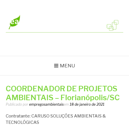
Pular
para
o
conteúdo
EMPREGOS
Vagas em todo o Brasil
AMBIENTAIS
MENU
COORDENADOR DE PROJETOS
AMBIENTAIS – Florianópolis/SC
Publicado por
empregosambientais
em
18 de janeiro de 2021
Contratante: CARUSO SOLUÇÕES AMBIENTAIS &
TECNOLÓGICAS