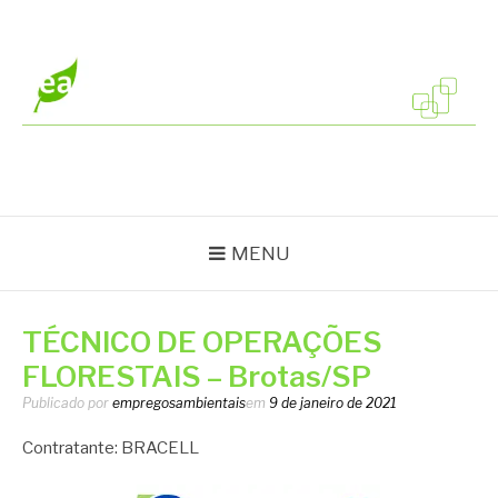
Pular
para
o
conteúdo
EMPREGOS
Vagas em todo o Brasil
AMBIENTAIS
MENU
TÉCNICO DE OPERAÇÕES
FLORESTAIS – Brotas/SP
Publicado por
empregosambientais
em
9 de janeiro de 2021
Contratante: BRACELL