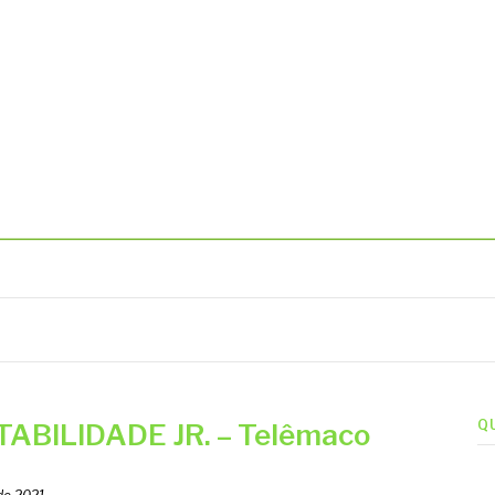
BIENTAIS
Q
BILIDADE JR. – Telêmaco