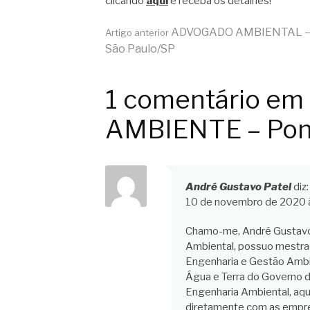
clicando
aqui
e receba os detalhes!
Continue
ADVOGADO AMBIENTAL 
Artigo anterior
São Paulo/SP
lendo
1 comentário e
AMBIENTE – Pon
André Gustavo Patel
diz:
10 de novembro de 2020 
Chamo-me, André Gustavo 
Ambiental, possuo mestra
Engenharia e Gestão Ambie
Água e Terra do Governo 
Engenharia Ambiental, aqu
diretamente com as empres