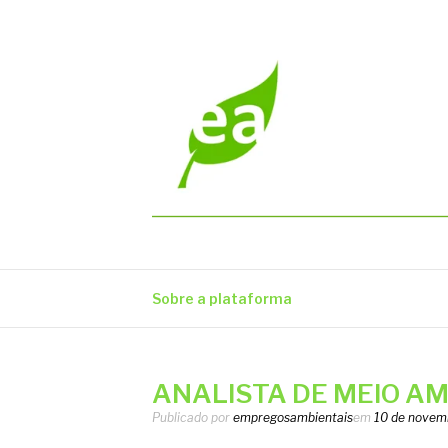
Pular
para
o
conteúdo
EMPREGOS AM
Vagas em todo o Brasil
Sobre a plataforma
ANALISTA DE MEIO AMB
Publicado por
empregosambientais
em
10 de novem