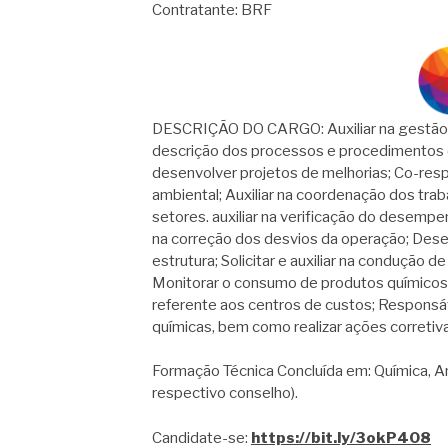
Contratante: BRF
DESCRIÇÃO DO CARGO: Auxiliar na gestão do
descrição dos processos e procedimentos d
desenvolver projetos de melhorias; Co-res
ambiental; Auxiliar na coordenação dos tra
setores. auxiliar na verificação do desempe
na correção dos desvios da operação; Des
estrutura; Solicitar e auxiliar na condução d
Monitorar o consumo de produtos químicos e
referente aos centros de custos; Responsáve
químicas, bem como realizar ações corretiv
Formação Técnica Concluída em: Química, A
respectivo conselho).
Candidate-se:
https://bit.ly/3okP408