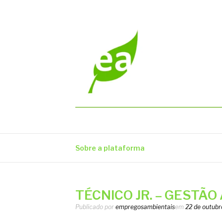
Pular
para
o
conteúdo
EMPREGOS AM
Vagas em todo o Brasil
Sobre a plataforma
TÉCNICO JR. – GESTÃO
Publicado por
empregosambientais
em
22 de outubr