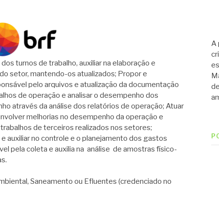
A 
cr
s turnos de trabalho, auxiliar na elaboração e
es
o setor, mantendo-os atualizados; Propor e
Ma
ponsável pelo arquivos e atualização da documentação
de
balhos de operação e analisar o desempenho dos
am
nho através da análise dos relatórios de operação; Atuar
envolver melhorias no desempenho da operação e
e trabalhos de terceiros realizados nos setores;
P
 auxiliar no controle e o planejamento dos gastos
l pela coleta e auxilia na análise de amostras físico-
as.
mbiental, Saneamento ou Efluentes (credenciado no