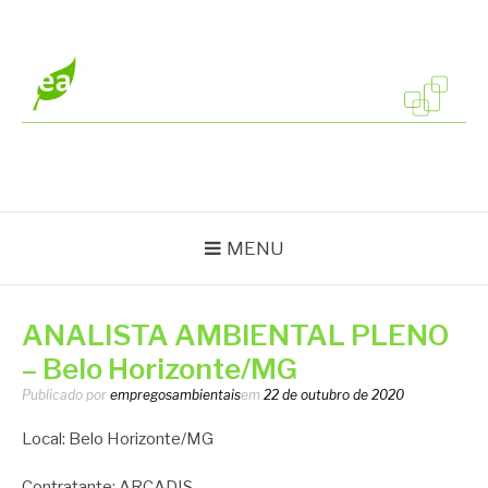
Pular
para
o
conteúdo
EMPREGOS
Vagas em todo o Brasil
AMBIENTAIS
MENU
ANALISTA AMBIENTAL PLENO
– Belo Horizonte/MG
Publicado por
empregosambientais
em
22 de outubro de 2020
Local: Belo Horizonte/MG
Contratante: ARCADIS