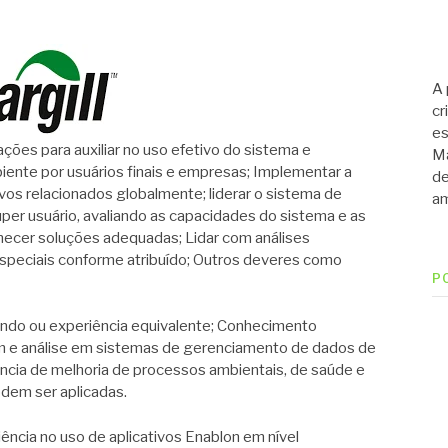
A 
cr
es
es para auxiliar no uso efetivo do sistema e
Ma
iente por usuários finais e empresas; Implementar a
de
vos relacionados globalmente; liderar o sistema de
am
er usuário, avaliando as capacidades do sistema e as
ecer soluções adequadas; Lidar com análises
 especiais conforme atribuído; Outros deveres como
P
o ou experiência equivalente; Conhecimento
m e análise em sistemas de gerenciamento de dados de
ncia de melhoria de processos ambientais, de saúde e
odem ser aplicadas.
a no uso de aplicativos Enablon em nível