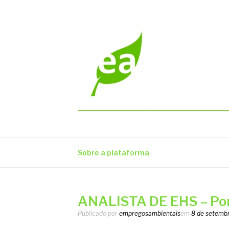
Pular
para
o
conteúdo
EMPREGOS AM
Vagas em todo o Brasil
Sobre a plataforma
ANALISTA DE EHS – Po
Publicado por
empregosambientais
em
8 de setemb