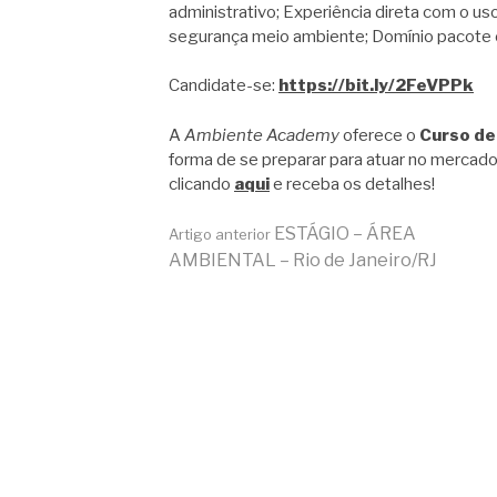
administrativo; Experiência direta com o u
segurança meio ambiente; Domínio pacote o
Candidate-se:
https://bit.ly/2FeVPPk
A
Ambiente Academy
oferece o
Curso de
forma de se preparar para atuar no mercado
clicando
aqui
e receba os detalhes!
Continue
ESTÁGIO – ÁREA
Artigo anterior
AMBIENTAL – Rio de Janeiro/RJ
lendo