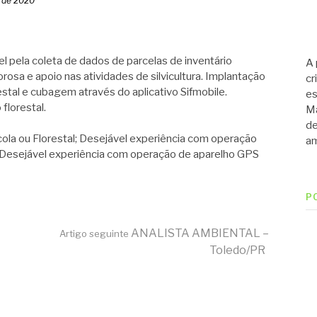
 de 2020
 pela coleta de dados de parcelas de inventário
A 
rosa e apoio nas atividades de silvicultura. Implantação
cr
estal e cubagem através do aplicativo Sifmobile.
es
lorestal.
Ma
de
ola ou Florestal; Desejável experiência com operação
am
l; Desejável experiência com operação de aparelho GPS
P
ANALISTA AMBIENTAL –
Artigo seguinte
Toledo/PR