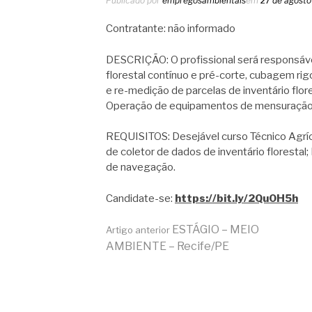
Publicado por
empregosambientais
em
27 de agosto
Contratante: não informado
DESCRIÇÃO: O profissional será responsável
florestal contínuo e pré-corte, cubagem rigo
e re-medição de parcelas de inventário flor
Operação de equipamentos de mensuração f
REQUISITOS: Desejável curso Técnico Agríc
de coletor de dados de inventário floresta
de navegação.
Candidate-se:
https://bit.ly/2Qu0H5h
Continue
ESTÁGIO – MEIO
Artigo anterior
AMBIENTE – Recife/PE
lendo