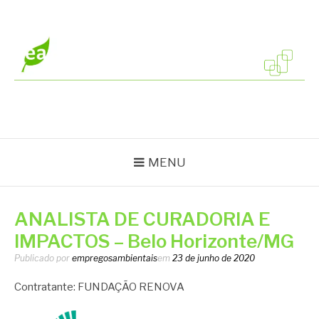
Pular
para
o
conteúdo
EMPREGOS
Vagas em todo o Brasil
AMBIENTAIS
MENU
ANALISTA DE CURADORIA E
IMPACTOS – Belo Horizonte/MG
Publicado por
empregosambientais
em
23 de junho de 2020
Contratante: FUNDAÇÃO RENOVA