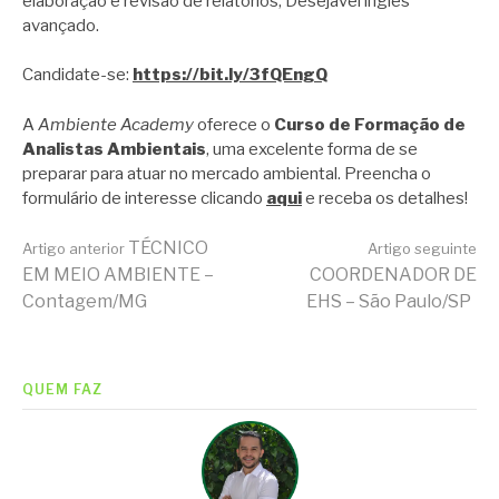
elaboração e revisão de relatórios; Desejável inglês
avançado.
Candidate-se:
https://bit.ly/3fQEngQ
A
Ambiente Academy
oferece o
Curso de Formação de
Analistas Ambientais
, uma excelente forma de se
preparar para atuar no mercado ambiental. Preencha o
formulário de interesse clicando
aqui
e receba os detalhes!
Continue
TÉCNICO
Artigo anterior
Artigo seguinte
EM MEIO AMBIENTE –
COORDENADOR DE
Contagem/MG
EHS – São Paulo/SP
lendo
QUEM FAZ