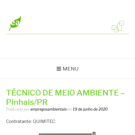
Pular
para
o
conteúdo
EMPREGOS
Vagas em todo o Brasil
AMBIENTAIS
MENU
TÉCNICO DE MEIO AMBIENTE –
Pinhais/PR
Publicado por
empregosambientais
em
19 de junho de 2020
Contratante: QUIMITEC