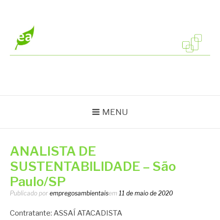
Pular
para
o
conteúdo
EMPREGOS
Vagas em todo o Brasil
AMBIENTAIS
MENU
ANALISTA DE
SUSTENTABILIDADE – São
Paulo/SP
Publicado por
empregosambientais
em
11 de maio de 2020
Contratante: ASSAÍ ATACADISTA