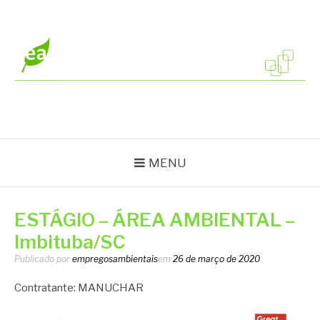
Pular
para
o
conteúdo
EMPREGOS
Vagas em todo o Brasil
AMBIENTAIS
MENU
ESTÁGIO – ÁREA AMBIENTAL –
Imbituba/SC
Publicado por
empregosambientais
em
26 de março de 2020
Contratante: MANUCHAR