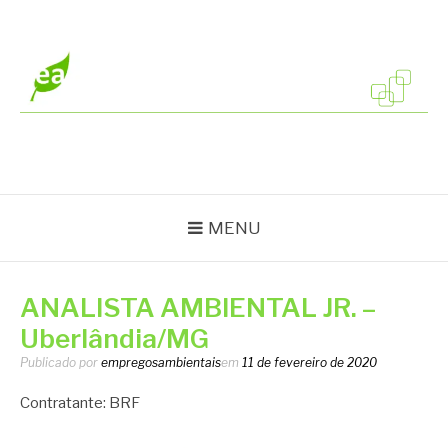
Pular
para
o
conteúdo
EMPREGOS
Vagas em todo o Brasil
AMBIENTAIS
MENU
ANALISTA AMBIENTAL JR. –
Uberlândia/MG
Publicado por
empregosambientais
em
11 de fevereiro de 2020
Contratante: BRF