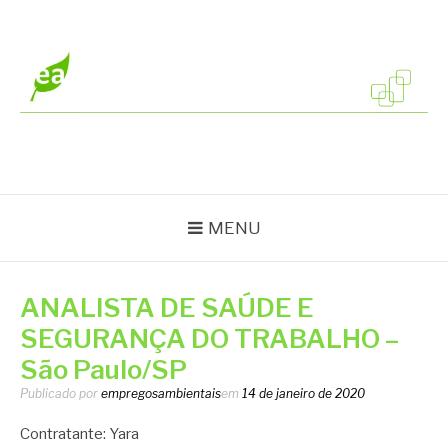
Pular
para
o
conteúdo
EMPREGOS
Vagas em todo o Brasil
AMBIENTAIS
MENU
ANALISTA DE SAÚDE E
SEGURANÇA DO TRABALHO –
São Paulo/SP
Publicado por
empregosambientais
em
14 de janeiro de 2020
Contratante: Yara